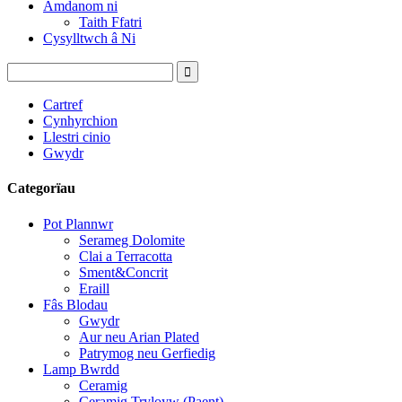
Amdanom ni
Taith Ffatri
Cysylltwch â Ni
Cartref
Cynhyrchion
Llestri cinio
Gwydr
Categorïau
Pot Plannwr
Serameg Dolomite
Clai a Terracotta
Sment&Concrit
Eraill
Fâs Blodau
Gwydr
Aur neu Arian Plated
Patrymog neu Gerfiedig
Lamp Bwrdd
Ceramig
Ceramig Tryloyw (Paent)