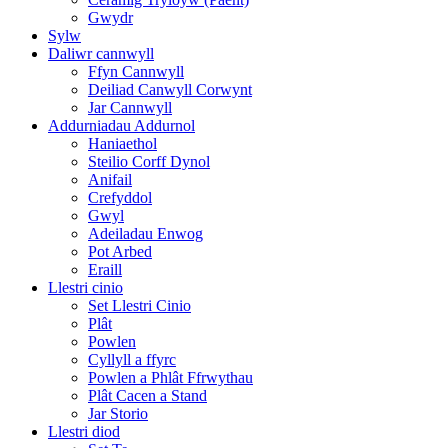
Gwydr
Sylw
Daliwr cannwyll
Ffyn Cannwyll
Deiliad Canwyll Corwynt
Jar Cannwyll
Addurniadau Addurnol
Haniaethol
Steilio Corff Dynol
Anifail
Crefyddol
Gwyl
Adeiladau Enwog
Pot Arbed
Eraill
Llestri cinio
Set Llestri Cinio
Plât
Powlen
Cyllyll a ffyrc
Powlen a Phlât Ffrwythau
Plât Cacen a Stand
Jar Storio
Llestri diod