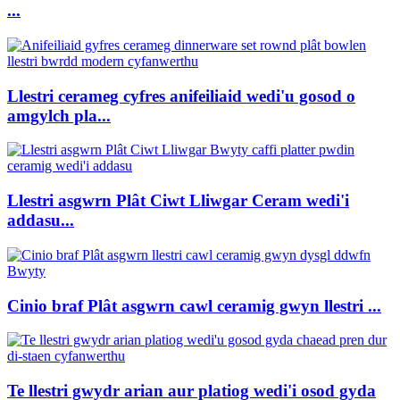
...
Llestri cerameg cyfres anifeiliaid wedi'u gosod o
amgylch pla...
Llestri asgwrn Plât Ciwt Lliwgar Ceram wedi'i
addasu...
Cinio braf Plât asgwrn cawl ceramig gwyn llestri ...
Te llestri gwydr arian aur platiog wedi'i osod gyda