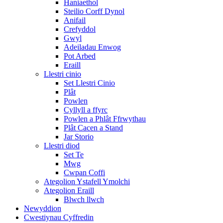
Haniaethol
Steilio Corff Dynol
Anifail
Crefyddol
Gwyl
Adeiladau Enwog
Pot Arbed
Eraill
Llestri cinio
Set Llestri Cinio
Plât
Powlen
Cyllyll a ffyrc
Powlen a Phlât Ffrwythau
Plât Cacen a Stand
Jar Storio
Llestri diod
Set Te
Mwg
Cwpan Coffi
Ategolion Ystafell Ymolchi
Ategolion Eraill
Blwch llwch
Newyddion
Cwestiynau Cyffredin