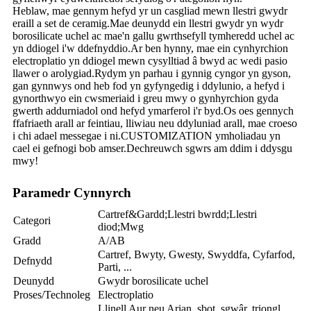
Heblaw, mae gennym hefyd yr un casgliad mewn llestri gwydr
eraill a set de ceramig.Mae deunydd ein llestri gwydr yn wydr
borosilicate uchel ac mae'n gallu gwrthsefyll tymheredd uchel ac
yn ddiogel i'w ddefnyddio.Ar ben hynny, mae ein cynhyrchion
electroplatio yn ddiogel mewn cysylltiad â bwyd ac wedi pasio
llawer o arolygiad.Rydym yn parhau i gynnig cyngor yn gyson,
gan gynnwys ond heb fod yn gyfyngedig i ddylunio, a hefyd i
gynorthwyo ein cwsmeriaid i greu mwy o gynhyrchion gyda
gwerth addurniadol ond hefyd ymarferol i'r byd.Os oes gennych
ffafriaeth arall ar feintiau, lliwiau neu ddyluniad arall, mae croeso
i chi adael messegae i ni.CUSTOMIZATION ymholiadau yn
cael ei gefnogi bob amser.Dechreuwch sgwrs am ddim i ddysgu
mwy!
Paramedr Cynnyrch
Cartref&Gardd;Llestri bwrdd;Llestri
Categori
diod;Mwg
Gradd
A/AB
Cartref, Bwyty, Gwesty, Swyddfa, Cyfarfod,
Defnydd
Parti, ...
Deunydd
Gwydr borosilicate uchel
Proses/Technoleg
Electroplatio
Llinell Aur neu Arian, sbot, sgwâr, triongl,