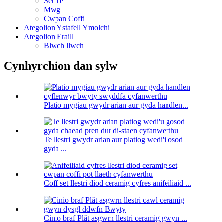
Set Te
Mwg
Cwpan Coffi
Ategolion Ystafell Ymolchi
Ategolion Eraill
Blwch llwch
Cynhyrchion dan sylw
Platio mygiau gwydr arian aur gyda handlen...
Te llestri gwydr arian aur platiog wedi'i osod
gyda ...
Coff set llestri diod ceramig cyfres anifeiliaid ...
Cinio braf Plât asgwrn llestri ceramig gwyn ...