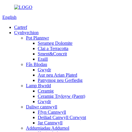
English
Cartref
Cynhyrchion
Pot Plannwr
Serameg Dolomite
Clai a Terracotta
Sment&Concrit
Eraill
Fâs Blodau
Gwydr
Aur neu Arian Plated
Patrymog neu Gerfiedig
Lamp Bwrdd
Ceramig
Ceramig Tryloyw (Paent)
Gwydr
Daliwr cannwyll
Ffyn Cannwyll
Deiliad Canwyll Corwynt
Jar Cannwyll
Addurniadau Addurnol