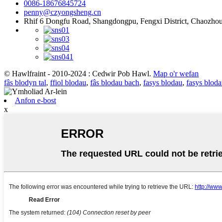
0086-18676845724
penny@czyongsheng.cn
Rhif 6 Dongfu Road, Shangdongpu, Fengxi District, Chaozho
© Hawlfraint - 2010-2024 : Cedwir Pob Hawl.
Map o'r wefan
fâs blodyn tal
,
ffiol blodau
,
fâs blodau bach
,
fasys blodau
,
fasys bloda
Anfon e-bost
x