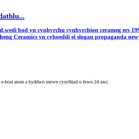
athlu...
.wedi bod yn cynhyrchu cynhyrchion cerameg ers 199
gsheng Ceramics yn cyhoeddi ei slogan propaganda n
h e-bost atom a byddwn mewn cysylltiad o fewn 24 awr.