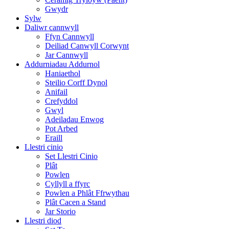
Gwydr
Sylw
Daliwr cannwyll
Ffyn Cannwyll
Deiliad Canwyll Corwynt
Jar Cannwyll
Addurniadau Addurnol
Haniaethol
Steilio Corff Dynol
Anifail
Crefyddol
Gwyl
Adeiladau Enwog
Pot Arbed
Eraill
Llestri cinio
Set Llestri Cinio
Plât
Powlen
Cyllyll a ffyrc
Powlen a Phlât Ffrwythau
Plât Cacen a Stand
Jar Storio
Llestri diod