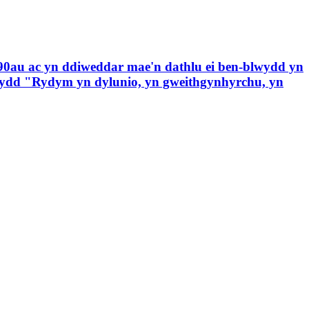
0au ac yn ddiweddar mae'n dathlu ei ben-blwydd yn
ewydd "Rydym yn dylunio, yn gweithgynhyrchu, yn